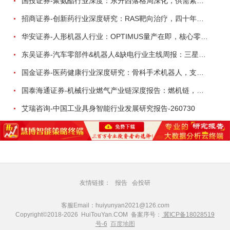
国投证券-聚氨酯行业深度：东升西落格局深化，供需紧平衡驱动盈利修复-260804
招商证券-创新药行业深度研究：RAS靶向治疗，四十年不可成药的终结，与终结之后的治疗格局演化-260805
华安证券-人形机器人行业：OPTIMUS量产在即，核心零部件充分受益-260803
东吴证券-汽车零部件&机器人&缺电行业主线周报：三星电子设立RX机器人事业部，GEV披露二季度业绩及扩产计划-260726
国金证券-医药健康行业深度研究：骨科手术机器人，支付环境持续改善，行业迈入商业化提速期-260730
国泰海通证券-机械行业燃气产业链深度报告：燃机链，受益数据中心与能源转型，供需错配下国产厂商迎全球性机遇-260728
艾瑞咨询-中国工业具身智能行业发展研究报告-260730
友情链接：
报告
会投研
客服Email：huiyunyan2021@126.com
Copyright©2018-2026 HuiTouYan.COM 备案序号：
冀ICP备18028519
号-6
百度地图