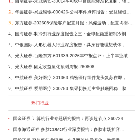
1、
西南证券-宋城演艺-300144-AI双中台赋能标准化复制，轻重资产双轮打开文旅成长新空间-260731
2、
华鑫证券-兴业银锡-000426-公司事件点评报告：受益锡银产品涨价，H1利润大幅预增-260807
3、
东方证券-202608保险客户配置月报：风偏波动，配置均衡-260807
4、
国海证券-制冷剂行业深度报告之三：全球配额重塑制冷剂价值，AI材料开启氟化工新时代-260806
5、
中银国际-人形机器人行业深度报告：具身智能理想载体，奇点渐至未来可期-260808
6、
光大证券-百隆东方-601339-2026年中报点评：上半年业绩表现高增，国内外产能均有亮眼表现-260807
7、
光大证券-固定收益量化预测周报-260808
8、
中航证券-美好医疗-301363-精密医疗组件龙头复苏在即，脑机接口打开成长新空间-260803
9、
中航证券-爱朋医疗-300753-集采切换期主业触底回稳，脑科学产品矩阵进入商业化验证-260804
热门行业
国金证券-计算机行业专题研究报告：再谈超节点-260724
国泰海通证券-多肽CDMO行业深度报告：多肽市场扩容带动CDMO产能扩建-260727