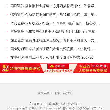
国投证券-聚氨酯行业深度：东升西落格局深化，供需紧平衡驱动盈利修复-260804
招商证券-创新药行业深度研究：RAS靶向治疗，四十年不可成药的终结，与终结之后的治疗格局演化-260805
华安证券-人形机器人行业：OPTIMUS量产在即，核心零部件充分受益-260803
东吴证券-汽车零部件&机器人&缺电行业主线周报：三星电子设立RX机器人事业部，GEV披露二季度业绩及扩产计划-260726
国金证券-医药健康行业深度研究：骨科手术机器人，支付环境持续改善，行业迈入商业化提速期-260730
国泰海通证券-机械行业燃气产业链深度报告：燃机链，受益数据中心与能源转型，供需错配下国产厂商迎全球性机遇-260728
艾瑞咨询-中国工业具身智能行业发展研究报告-260730
友情链接：
报告
会投研
客服Email：huiyunyan2021@126.com
Copyright©2018-2026 HuiTouYan.COM 备案序号：
冀ICP备18028519