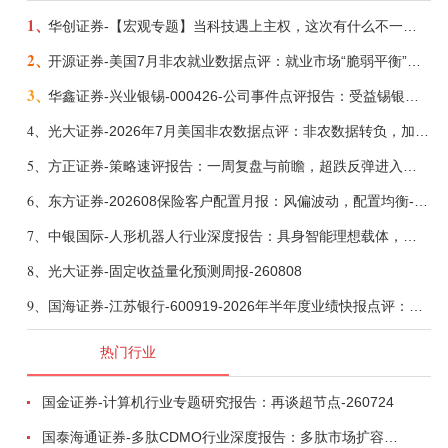
1、
华创证券-【宏观专题】当科技遇上主权，这次有什么不一样？——海外科技思辨系列五-260808
2、
开源证券-美国7月非农就业数据点评：就业市场“脆弱平衡”，美联储加息动力并不高-260808
3、
华鑫证券-兴业银锡-000426-公司事件点评报告：受益锡银产品涨价，H1利润大幅预增-260807
4、
光大证券-2026年7月美国非农数据点评：非农数据转负，加息预期继续收敛-260808
5、
方正证券-策略速评报告：一周复盘与前瞻，超跌反弹进入攻坚期-260808
6、
东方证券-202608保险客户配置月报：风偏波动，配置均衡-260807
7、
中银国际-人形机器人行业深度报告：具身智能理想载体，奇点渐至未来可期-260808
8、
光大证券-固定收益量化预测周报-260808
9、
国海证券-江苏银行-600919-2026年半年度业绩快报点评：营收加速增长，风险抵补能力充足-260807
热门行业
国金证券-计算机行业专题研究报告：再谈超节点-260724
国泰海通证券-多肽CDMO行业深度报告：多肽市场扩容带动CDMO产能扩建-260727