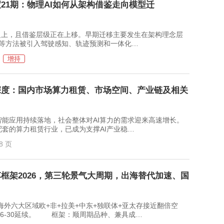
度21期：物理AI如何从架构借鉴走向模型迁
之上，且借鉴层级正在上移。早期迁移主要发生在架构理念层
、端到端等方法被引入驾驶感知、轨迹预测和一体化…
增持
深度：国内市场算力租赁、市场空间、产业链及相关
应用持续落地，社会整体对AI算力的需求迎来高速增长。
套的算力租赁行业，已成为支撑AI产业稳…
8 页
框架2026，第三轮景气大周期，出海替代加速、国
大区域欧+非+拉美+中东+独联体+亚太存接近翻倍空
26-30延续。 框架：顺周期品种、兼具成…