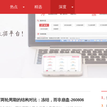
热点
精选
深度
1、
轮周期的结构对比：冻结，而非崩盘-260806
2、