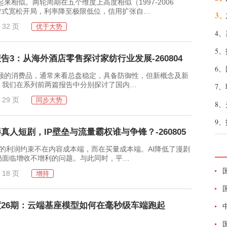
。两轮周期在五个维度上高度相似（1997-2006
应对式宽松开局，利率降至极限低位，信用扩张自…
3、
32 页
优于大势
4、
5、
3：从海外酒店零售探讨家纺行业发展-260804
6、
消费品，通常来看总盘稳定，具备防御性，但新概念及新
。我们在系列前两篇报告中分别探讨了国内…
7、
29 页
同步大势
8、
9、
人短剧，IP壁垒与流量霸权谁与争锋？-260805
约束不在内容成本端，而在买量成本端。AI降低了漫剧
仍面临增收不增利的问题。与此同时，平…
18 页
增持
度26期：云端基座模型如何在毫秒级车端跑起