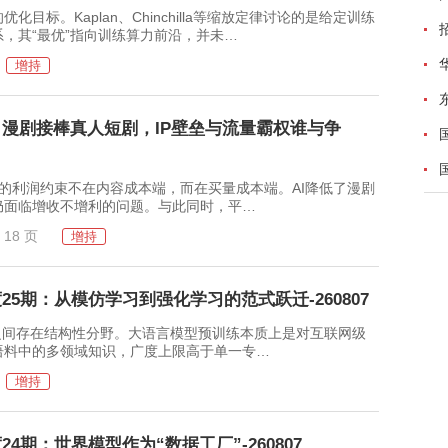
。Kaplan、Chinchilla等缩放定律讨论的是给定训练
，其“最优”指向训练算力前沿，并未…
增持
：漫剧接棒真人短剧，IP壁垒与流量霸权谁与争
约束不在内容成本端，而在买量成本端。AI降低了漫剧
仍面临增收不增利的问题。与此同时，平…
18 页
增持
25期：从模仿学习到强化学习的范式跃迁-260807
之间存在结构性分野。大语言模型预训练本质上是对互联网级
语料中的多领域知识，广度上限高于单一专…
增持
4期：世界模型作为“数据工厂”-260807