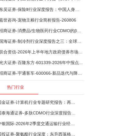
东吴证券-保险Ⅱ行业深度报告：中国人身险银保渠道系列报告二，他山之石，可以攻玉-260806
嘉世咨询-宠物主粮行业简析报告-260806
招商证券-消费品/生物医药行业CDMO的β：从药明康德超预期，看好中国CDMO头部公司成长空间-260805
国海证券-制冷剂行业深度报告之三：全球配额重塑制冷剂价值，AI材料开启氟化工新时代-260806
联合资信-2026年上半年地方政府债券市场观察及下半年展望：积极财政政策提质增效，地方债务迈向长效治理-260806
光大证券-百隆东方-601339-2026年中报点评：上半年业绩表现高增，国内外产能均有亮眼表现-260807
招商证券-宇通客车-600066-新品迭代与降本增效双轮驱动，海外市场放量可期-260805
热门行业
国金证券-计算机行业专题研究报告：再谈超节点-260724
国泰海通证券-多肽CDMO行业深度报告：多肽市场扩容带动CDMO产能扩建-260727
中银国际-2026年2季度交通运输行业经济运行前瞻分析：地缘冲突致航运和航空景气度分化，交通基础设施板块总体呈现稳健特征-260724
国投证券-聚氨酯行业深度：东升西落格局深化，供需紧平衡驱动盈利修复-260804