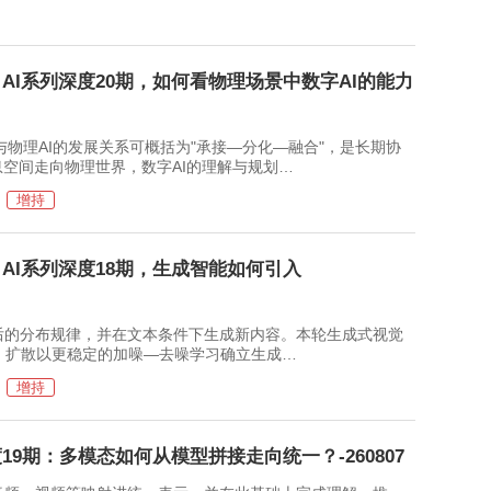
AI系列深度20期，如何看物理场景中数字AI的能力
理AI的发展关系可概括为"承接—分化—融合"，是长期协
息空间走向物理世界，数字AI的理解与规划…
增持
AI系列深度18期，生成智能如何引入
的分布规律，并在文本条件下生成新内容。本轮生成式视觉
n之间；扩散以更稳定的加噪—去噪学习确立生成…
增持
19期：多模态如何从模型拼接走向统一？-260807