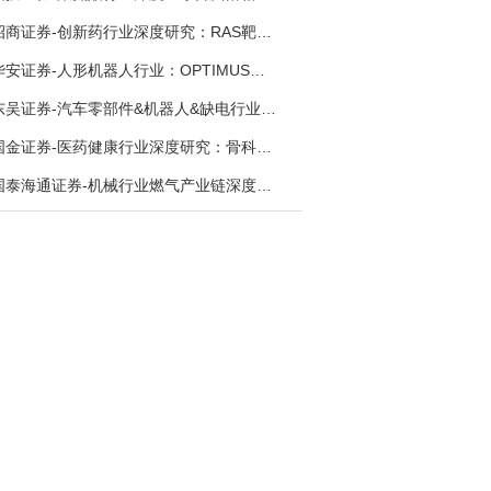
招商证券-创新药行业深度研究：RAS靶向治疗，四十年不可成药的终结，与终结之后的治疗格局演化-260805
华安证券-人形机器人行业：OPTIMUS量产在即，核心零部件充分受益-260803
东吴证券-汽车零部件&机器人&缺电行业主线周报：三星电子设立RX机器人事业部，GEV披露二季度业绩及扩产计划-260726
国金证券-医药健康行业深度研究：骨科手术机器人，支付环境持续改善，行业迈入商业化提速期-260730
国泰海通证券-机械行业燃气产业链深度报告：燃机链，受益数据中心与能源转型，供需错配下国产厂商迎全球性机遇-260728