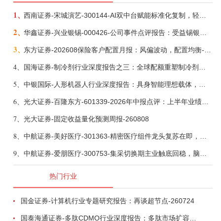
1、
西南证券-宋城演艺-300144-AI双中台赋能标准化复制，轻重资产双轮打开文旅成长新空间-260731
2、
华鑫证券-兴业银锡-000426-公司事件点评报告：受益锡银产品涨价，H1利润大幅预增-260807
3、
东方证券-202608保险客户配置月报：风偏波动，配置均衡-260807
4、
国海证券-制冷剂行业深度报告之三：全球配额重塑制冷剂价值，AI材料开启氟化工新时代-260806
5、
中银国际-人形机器人行业深度报告：具身智能理想载体，奇点渐至未来可期-260808
6、
光大证券-百隆东方-601339-2026年中报点评：上半年业绩表现高增，国内外产能均有亮眼表现-260807
7、
光大证券-固定收益量化预测周报-260808
8、
中航证券-美好医疗-301363-精密医疗组件龙头复苏在即，脑机接口打开成长新空间-260803
9、
中航证券-爱朋医疗-300753-集采切换期主业触底回稳，脑科学产品矩阵进入商业化验证-260804
热门行业
国金证券-计算机行业专题研究报告：再谈超节点-260724
国泰海通证券-多肽CDMO行业深度报告：多肽市场扩容带动CDMO产能扩建-260727