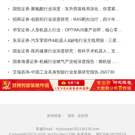
国投证券-聚氨酯行业深度：东升西落格局深化，供需紧平衡驱动盈利修复-260804
招商证券-创新药行业深度研究：RAS靶向治疗，四十年不可成药的终结，与终结之后的治疗格局演化-260805
华安证券-人形机器人行业：OPTIMUS量产在即，核心零部件充分受益-260803
东吴证券-汽车零部件&机器人&缺电行业主线周报：三星电子设立RX机器人事业部，GEV披露二季度业绩及扩产计划-260726
国金证券-医药健康行业深度研究：骨科手术机器人，支付环境持续改善，行业迈入商业化提速期-260730
国泰海通证券-机械行业燃气产业链深度报告：燃机链，受益数据中心与能源转型，供需错配下国产厂商迎全球性机遇-260728
艾瑞咨询-中国工业具身智能行业发展研究报告-260730
友情链接：
报告
会投研
客服Email：huiyunyan2021@126.com
Copyright©2018-2026 HuiTouYan.COM 备案序号：
冀ICP备18028519