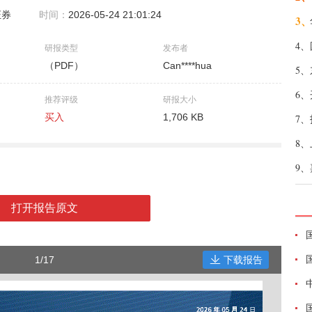
证券
时间：
2026-05-24 21:01:24
3、
4、
研报类型
发布者
（PDF）
Can****hua
5、
6、
推荐评级
研报大小
买入
1,706 KB
7、
8、
9、
打开报告原文
1/17
下载报告