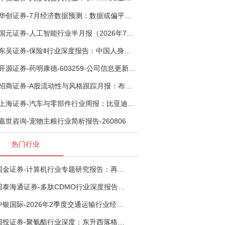
华创证券-7月经济数据预测：数据或偏平，等待政策推进-260805
国元证券-人工智能行业半月报（2026年7月第2期）：Kimi K3发布，引领开源大模型发展-260805
东吴证券-保险Ⅱ行业深度报告：中国人身险银保渠道系列报告二，他山之石，可以攻玉-260806
开源证券-药明康德-603259-公司信息更新报告：TIDES业务超预期增长，小分子D&M加速向上-260805
招商证券-A股流动性与风格跟踪月报：布局成长超跌反弹，保留部分再平衡配置-260805
上海证券-汽车与零部件行业周报：比亚迪机器人“小迪”8月亮相，“人工智能+”赋能邮政无人机无人车加速落地-260805
嘉世咨询-宠物主粮行业简析报告-260806
热门行业
国金证券-计算机行业专题研究报告：再谈超节点-260724
国泰海通证券-多肽CDMO行业深度报告：多肽市场扩容带动CDMO产能扩建-260727
中银国际-2026年2季度交通运输行业经济运行前瞻分析：地缘冲突致航运和航空景气度分化，交通基础设施板块总体呈现稳健特征-260724
国投证券-聚氨酯行业深度：东升西落格局深化，供需紧平衡驱动盈利修复-260804