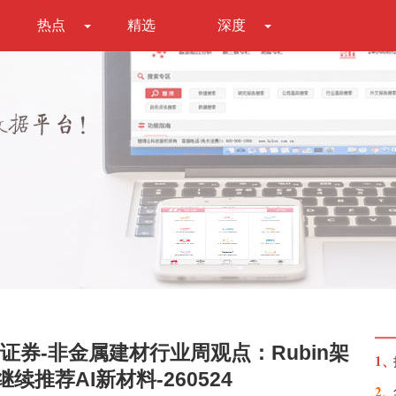
热点
精选
深度
券-非金属建材行业周观点：Rubin架
1、
续推荐AI新材料-260524
2、