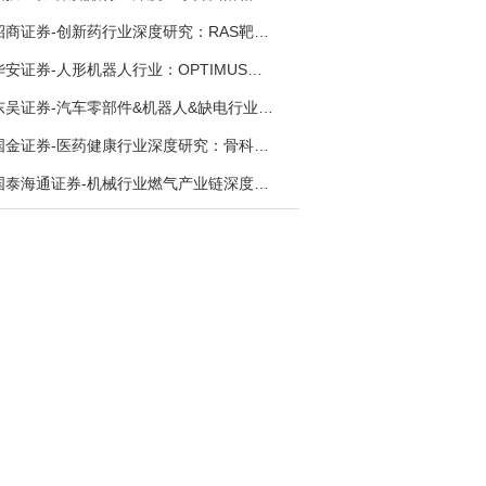
招商证券-创新药行业深度研究：RAS靶向治疗，四十年不可成药的终结，与终结之后的治疗格局演化-260805
华安证券-人形机器人行业：OPTIMUS量产在即，核心零部件充分受益-260803
东吴证券-汽车零部件&机器人&缺电行业主线周报：三星电子设立RX机器人事业部，GEV披露二季度业绩及扩产计划-260726
国金证券-医药健康行业深度研究：骨科手术机器人，支付环境持续改善，行业迈入商业化提速期-260730
国泰海通证券-机械行业燃气产业链深度报告：燃机链，受益数据中心与能源转型，供需错配下国产厂商迎全球性机遇-260728