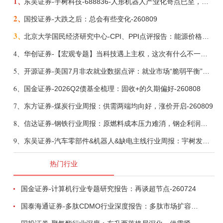
1、
东吴证券-宇树科技-688836-人形机器人产业化奇点已至，商业化龙头向AGI迈进-260809
2、
国投证券-大跌之后：总会有些变化-260809
3、
北京大学国民经济研究中心-CPI、PPI点评报告：能源价格继续下降，通胀率小幅走低-260809
4、
华创证券-【宏观专题】当科技遇上主权，这次有什么不一样？——海外科技思辨系列五-260808
5、
开源证券-美国7月非农就业数据点评：就业市场“脆弱平衡”，美联储加息动力并不高-260808
6、
国金证券-2026Q2债基全梳理：固收+的久期偏好-260808
7、
东方证券-煤炭行业周报：供需两端均向好，涨价开启-260809
8、
信达证券-钢铁行业周报：原燃料成本压力难消，钢企利润或短期承压-260809
9、
东吴证券-汽车零部件&机器人&缺电主线行业周报：宇树发行价确认，卡特彼勒重启中速机项目-260809
热门行业
国金证券-计算机行业专题研究报告：再谈超节点-260724
国泰海通证券-多肽CDMO行业深度报告：多肽市场扩容带动CDMO产能扩建-260727