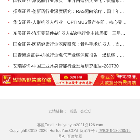
国投证券-聚氨酯行业深度：东升西落格局深化，供需紧平衡驱动盈利修复-260804
招商证券-创新药行业深度研究：RAS靶向治疗，四十年不可成药的终结，与终结之后的治疗格局演化-260805
华安证券-人形机器人行业：OPTIMUS量产在即，核心零部件充分受益-260803
东吴证券-汽车零部件&机器人&缺电行业主线周报：三星电子设立RX机器人事业部，GEV披露二季度业绩及扩产计划-260726
国金证券-医药健康行业深度研究：骨科手术机器人，支付环境持续改善，行业迈入商业化提速期-260730
国泰海通证券-机械行业燃气产业链深度报告：燃机链，受益数据中心与能源转型，供需错配下国产厂商迎全球性机遇-260728
艾瑞咨询-中国工业具身智能行业发展研究报告-260730
友情链接：
报告
会投研
客服Email：huiyunyan2021@126.com
Copyright©2018-2026 HuiTouYan.COM 备案序号：
冀ICP备18028519
号-6
百度地图