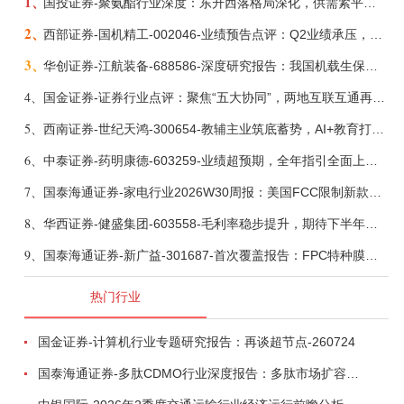
1、
国投证券-聚氨酯行业深度：东升西落格局深化，供需紧平衡驱动盈利修复-260804
2、
西部证券-国机精工-002046-业绩预告点评：Q2业绩承压，看好金刚石散热与特种轴承业务-260804
3、
华创证券-江航装备-688586-深度研究报告：我国机载生保与燃油系统核心供应商，发力“民机+军贸+特种制冷”新质新域——华创交运|航空强国系列（十二）-260804
4、
国金证券-证券行业点评：聚焦“五大协同”，两地互联互通再升级-260803
5、
西南证券-世纪天鸿-300654-教辅主业筑底蓄势，AI+教育打开第二曲线-260729
6、
中泰证券-药明康德-603259-业绩超预期，全年指引全面上调-260803
7、
国泰海通证券-家电行业2026W30周报：美国FCC限制新款扫地机认证，8月空调排产下滑-260804
8、
华西证券-健盛集团-603558-毛利率稳步提升，期待下半年无缝加速-260804
9、
国泰海通证券-新广益-301687-首次覆盖报告：FPC特种膜筑基，向“声~光~电”高阶特种材料平台跨越-260804
热门行业
国金证券-计算机行业专题研究报告：再谈超节点-260724
国泰海通证券-多肽CDMO行业深度报告：多肽市场扩容带动CDMO产能扩建-260727