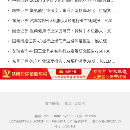
中银国际-2026年2季度交通运输行业经济运行前瞻分析：地缘冲突致航运和航空景气度分化，交通基础设施板块总体呈现稳健特征-260724
国投证券-聚氨酯行业深度：东升西落格局深化，供需紧平衡驱动盈利修复-260804
东吴证券-汽车零部件&机器人&缺电行业主线周报：三星电子设立RX机器人事业部，GEV披露二季度业绩及扩产计划-260726
国金证券-医药健康行业深度研究：骨科手术机器人，支付环境持续改善，行业迈入商业化提速期-260730
国泰海通证券-机械行业燃气产业链深度报告：燃机链，受益数据中心与能源转型，供需错配下国产厂商迎全球性机遇-260728
艾瑞咨询-中国工业具身智能行业发展研究报告-260730
东吴证券-汽车行业深度报告：AI系列深度09期，从LLM到VLM再到VLA意味着什么？-260731
友情链接：
报告
会投研
客服Email：huiyunyan2021@126.com
Copyright©2018-2026 HuiTouYan.COM 备案序号：
冀ICP备18028519
号-6
百度地图