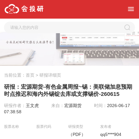
当前位置：
首页
> 研报详细页
研报：宏源期货-有色金属周报~锡：美联储加息预期
时点推迟和海内外锡锭去库或支撑锡价-260615
研报作者：
王文虎
来自：
宏源期货
时间：
2026-06-17
07:38:58
股票名称
股票代码
研报类型
发布者
（PDF）
qq5****904