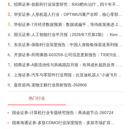
1、
招商证券-创新药行业深度研究：RAS靶向治疗，四十年不可成药的终结，与终结之后的治疗格局演化-260805
2、
华安证券-人形机器人行业：OPTIMUS量产在即，核心零部件充分受益-260803
3、
华创证券-7月经济数据预测：数据或偏平，等待政策推进-260805
4、
国元证券-人工智能行业半月报（2026年7月第2期）：Kimi K3发布，引领开源大模型发展-260805
5、
东吴证券-保险Ⅱ行业深度报告：中国人身险银保渠道系列报告二，他山之石，可以攻玉-260806
6、
开源证券-药明康德-603259-公司信息更新报告：TIDES业务超预期增长，小分子D&M加速向上-260805
7、
招商证券-A股流动性与风格跟踪月报：布局成长超跌反弹，保留部分再平衡配置-260805
8、
上海证券-汽车与零部件行业周报：比亚迪机器人“小迪”8月亮相，“人工智能+”赋能邮政无人机无人车加速落地-260805
9、
嘉世咨询-宠物主粮行业简析报告-260806
热门行业
国金证券-计算机行业专题研究报告：再谈超节点-260724
国泰海通证券-多肽CDMO行业深度报告：多肽市场扩容带动CDMO产能扩建-260727