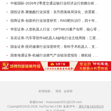
中银国际-2026年2季度交通运输行业经济运行前瞻分析：地缘冲突致航运和航空景气度分化，交通基础设施板块总体呈现稳健特征-260724
国投证券-聚氨酯行业深度：东升西落格局深化，供需紧平衡驱动盈利修复-260804
招商证券-创新药行业深度研究：RAS靶向治疗，四十年不可成药的终结，与终结之后的治疗格局演化-260805
华安证券-人形机器人行业：OPTIMUS量产在即，核心零部件充分受益-260803
东吴证券-汽车零部件&机器人&缺电行业主线周报：三星电子设立RX机器人事业部，GEV披露二季度业绩及扩产计划-260726
国金证券-医药健康行业深度研究：骨科手术机器人，支付环境持续改善，行业迈入商业化提速期-260730
国泰海通证券-机械行业燃气产业链深度报告：燃机链，受益数据中心与能源转型，供需错配下国产厂商迎全球性机遇-260728
友情链接：
报告
会投研
客服Email：huiyunyan2021@126.com
Copyright©2018-2026 HuiTouYan.COM 备案序号：
冀ICP备18028519
号-6
百度地图